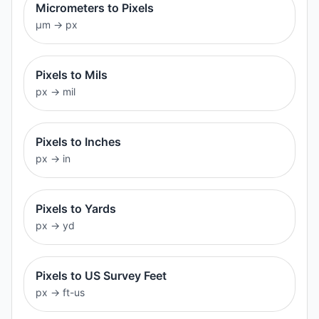
Micrometers to Pixels
μm
→
px
Pixels to Mils
px
→
mil
Pixels to Inches
px
→
in
Pixels to Yards
px
→
yd
Pixels to US Survey Feet
px
→
ft-us