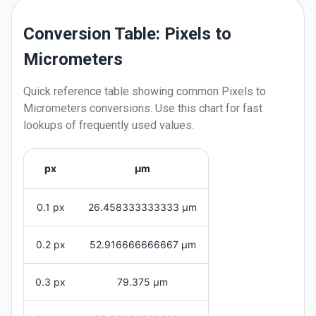
Conversion Table: Pixels to
Micrometers
Quick reference table showing common
Pixels
to
Micrometers
conversions. Use this chart for fast
lookups of frequently used values.
px
μm
0.1 px
26.458333333333 μm
0.2 px
52.916666666667 μm
0.3 px
79.375 μm